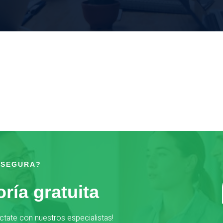
 SEGURA?
ría gratuita
ctate con nuestros especialistas!