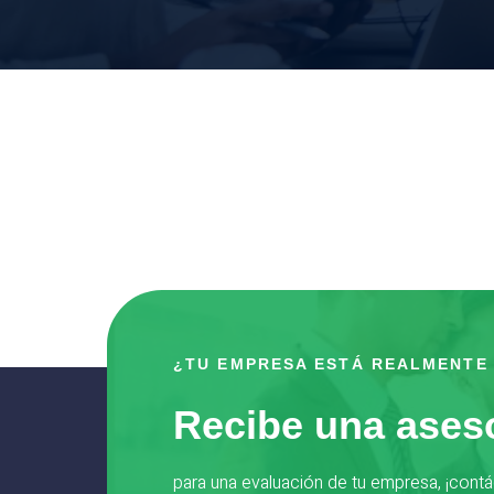
¿TU EMPRESA ESTÁ REALMENTE
Recibe una aseso
para una evaluación de tu empresa, ¡contá